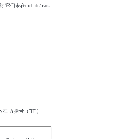
们未在include/asm-
放在 方括号（”[]”）