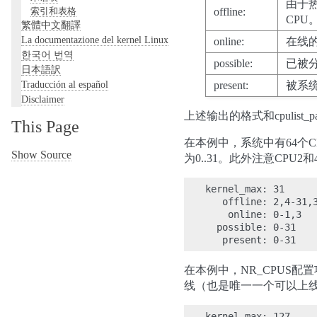
由于热
索引和表格
offline:
CPU。[
繁體中文翻譯
La documentazione del kernel Linux
online:
在线的C
한국어 번역
possible:
已被分
日本語訳
Traducción al español
present:
被系统识
Disclaimer
上述输出的格式和cpulist_pa
This Page
在本例中，系统中有64个CPU
Show Source
为0..31。此外注意CPU2和
kernel_max: 31

   offline: 2,4-31,3
    online: 0-1,3

  possible: 0-31

在本例中，NR_CPUS配置项
线（也是唯一一个可以上线的
kernel_max: 127
