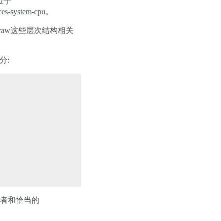
位于
ces-system-cpu。
k、 draw这些层次结构相关
分:
者和恰当的