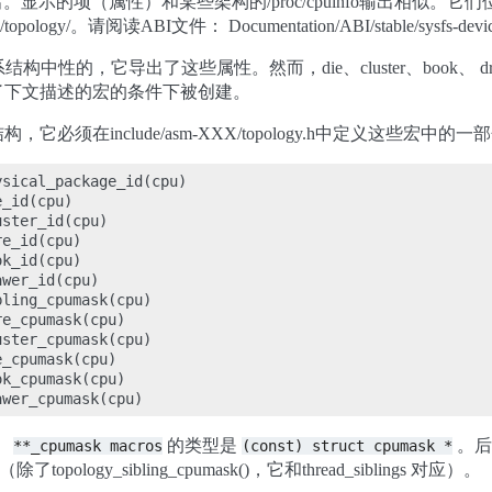
出。显示的项（属性）和某些架构的/proc/cpuinfo输出相似。它们
puX/topology/。请阅读ABI文件： Documentation/ABI/stable/sysfs-devi
logy.c是体系结构中性的，它导出了这些属性。然而，die、cluster、boo
了下文描述的宏的条件下被创建。
须在include/asm-XXX/topology.h中定义这些宏中的一部
sical_package_id(cpu)

_id(cpu)

ster_id(cpu)

e_id(cpu)

k_id(cpu)

wer_id(cpu)

ling_cpumask(cpu)

e_cpumask(cpu)

ster_cpumask(cpu)

_cpumask(cpu)

k_cpumask(cpu)

。
的类型是
。后
**_cpumask
macros
(const)
struct
cpumask
*
了topology_sibling_cpumask()，它和thread_siblings 对应）。