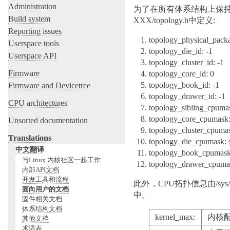
Administration
为了在所有体系结构上保持一致，i
Build system
XXX/topology.h中定义:
Reporting issues
topology_physical_packa
Userspace tools
topology_die_id: -1
Userspace API
topology_cluster_id: -1
Firmware
topology_core_id: 0
topology_book_id: -1
Firmware and Devicetree
topology_drawer_id: -1
CPU architectures
topology_sibling_cp
topology_core_cpum
Unsorted documentation
topology_cluster_cp
Translations
topology_die_cpuma
中文翻译
topology_book_cpum
与Linux 内核社区一起工作
topology_drawer_cp
内部API文档
开发工具和流程
此外，CPU拓扑信息由/sys/
面向用户的文档
中。
固件相关文档
体系结构文档
kernel_max:
内核配
其他文档
术语表