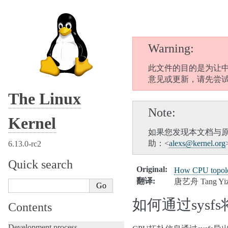
Warning
此文件的目的是为让中
意见或更新，请先尝
The Linux
Note
Kernel
如果您发现本文档与
助：<
alexs
@
kernel
.
org
6.13.0-rc2
Quick search
Original
:
How CPU topolog
翻译
:
唐艺舟 Tang Yiz
如何通过sysf
Contents
Development process