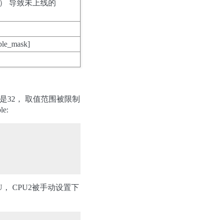
x） 导致未上线的
_mask]
置项是32， 取值范围被限制
e:
PU， CPU2被手动设置下