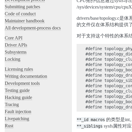
CPU拓扑信息通过sysfs导
Submitting patches
/sys/devices/system/cpu/c
Code of conduct
drivers/base/topo
Maintainer handbook
的文件仅在体系结构提供
All development-process docs
对于支持这个特性的体系结构，它必
Core API
Driver APIs
#define topology_phy
Subsystems
#define topology_die
Locking
#define topology_clu
#define topology_cor
Licensing rules
#define topology_boo
#define topology_dra
Writing documentation
#define topology_sib
Development tools
#define topology_cor
Testing guide
#define topology_clu
#define topology_die
Hacking guide
#define topology_boo
Tracing
Fault injection
Livepatching
的类型是int
**_id
macros
Rust
sysfs属性对应（除
**_siblings