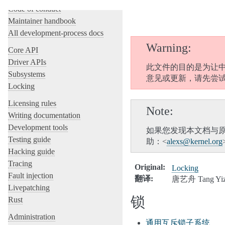
Code of conduct
Maintainer handbook
All development-process docs
Warning
Core API
Driver APIs
此文件的目的是为让中
Subsystems
意见或更新，请先尝
Locking
Licensing rules
Note
Writing documentation
Development tools
如果您发现本文档与
Testing guide
助：<
alexs
@
kernel
.
org
Hacking guide
Tracing
Original
:
Locking
Fault injection
翻译
:
唐艺舟 Tang Yiz
Livepatching
锁
Rust
Administration
通用互斥锁子系统