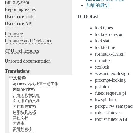
Build system
加锁的教训
Reporting issues
Userspace tools
TODOList:
Userspace API
locktypes
Firmware
lockdep-design
Firmware and Devicetree
lockstat
locktorture
CPU architectures
rt-mutex-design
rt-mutex
Unsorted documentation
seqlock
Translations
ww-mutex-design
中文翻译
preempt-locking
与Linux 内核社区一起工作
pi-futex
内部API文档
futex-requeue-pi
开发工具和流程
hwspinlock
面向用户的文档
percpu-rw-semapho
固件相关文档
体系结构文档
robust-futexes
其他文档
robust-futex-ABI
术语表
索引和表格